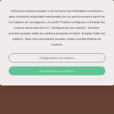
EN
PT
ES
Utilizamos cookies propias y de terceros con finalidades analíticas y
para mostrarte publicidad relacionada con tus preferencias a partir de
tus hábitos de navegación y tu perfil. Puedes configurar o rechazar las
cookies haciendo click en “Configuración de cookies”. También
puedes aceptar todas las cookies pulsando el botón “Aceptar todas las
UBICACIÓN
cookies”. Para más información puedes visitar nuestra Politica de
Cookies.
El Hotel & Museo Marvão se encuentra en la Rua do
Configuración de Cookies
Castelo nº 1, en pleno centro histórico de Marvão, a
pocos pasos de la fortaleza. A tan solo 13 km,
Aceptar todas las Cookies
también es posible cruzar la frontera con España.
Valencia de Alcántara está a solo 8 km.