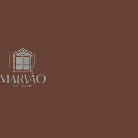
ACESSÍVEL
[Clique para ampliar]
MAIS INFORMAÇÕES
RESERVE JÁ!
SUPERIOR FAMILIAR