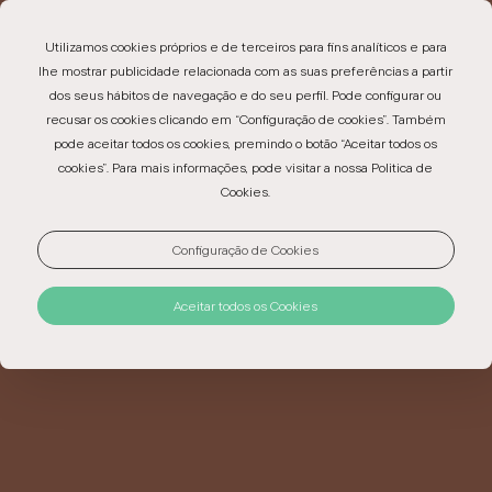
EN
PT
ES
Utilizamos cookies próprios e de terceiros para fins analíticos e para
lhe mostrar publicidade relacionada com as suas preferências a partir
dos seus hábitos de navegação e do seu perfil. Pode configurar ou
recusar os cookies clicando em “Configuração de cookies”. Também
pode aceitar todos os cookies, premindo o botão “Aceitar todos os
HOTEL
cookies”. Para mais informações, pode visitar a nossa Politica de
Cookies.
AO RESERVAR DIRETAMENTE BENEFICIE DE:
Configuração de Cookies
MELHOR PREÇO GARANTIDO, ENTRADA NO
MUSEU E SERVIÇO DE SHUTTLE DESDE A
ENTRADA DO CASTELO
Aceitar todos os Cookies
Cada quarto foi pensado para oferecer conforto,
silêncio e ligação à paisagem de Marvão. Escolha a
tipologia mais adequada à sua estadia e reserve
diretamente no website oficial.