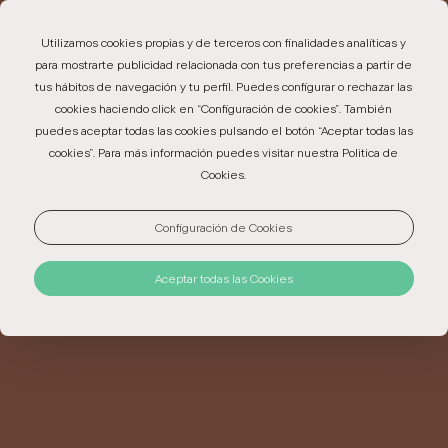
EN
PT
ES
Utilizamos cookies propias y de terceros con finalidades analíticas y
para mostrarte publicidad relacionada con tus preferencias a partir de
tus hábitos de navegación y tu perfil. Puedes configurar o rechazar las
cookies haciendo click en “Configuración de cookies”. También
puedes aceptar todas las cookies pulsando el botón “Aceptar todas las
Hora de
PM
menores de
cookies”. Para más información puedes visitar nuestra Politica de
entrada 3:00
Edad
4
Cookies.
PM
niños 4 - 11
No se
Hora de
Edad de
admiten
Configuración de Cookies
salida 12:00
bebés
animales
Aceptar todas las Cookies
POLÍTICAS DE
PRIVACIDAD
Las cookies y otras tecnologías similares son una
parte esencial de cómo funciona nuestra