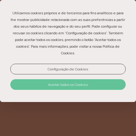
EN
PT
ES
Utilizamos cookies próprios e de terceiros para fins analíticos e para
lhe mostrar publicidade relacionada com as suas preferências a partir
dos seus hábitos de navegação e do seu perfil. Pode configurar ou
recusar os cookies clicando em “Configuração de cookies”. Também
pode aceitar todos os cookies, premindo o botão “Aceitar todos os
CANCELAR
cookies”. Para mais informações, pode visitar a nossa Politica de
Cookies.
SUBSCRIÇÃO DA
NOSSA NEWSLETTER
Configuração de Cookies
Aceitar todos os Cookies
Se não quiser continuar a receber informações das
ofertas, por favor deixe-nos o seu email.
EMAIL: