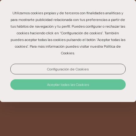
EN
PT
ES
Utilizamos cookies propias y de terceros con finalidades analíticas y
para mostrarte publicidad relacionada con tus preferencias a partir de
tus hábitos de navegación y tu perfil. Puedes configurar o rechazar las
cookies haciendo click en “Configuración de cookies”. También
puedes aceptar todas las cookies pulsando el botón “Aceptar todas las
UBICACIÓN
cookies”. Para más información puedes visitar nuestra Politica de
Cookies.
El Hotel & Museo Marvão se encuentra en la Rua do
Configuración de Cookies
Castelo nº 1, en pleno centro histórico de Marvão, a
pocos pasos de la fortaleza. A tan solo 13 km,
Aceptar todas las Cookies
también es posible cruzar la frontera con España.
Valencia de Alcántara está a solo 8 km.